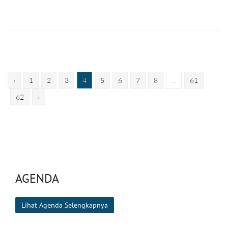
‹
1
2
3
4
5
6
7
8
...
61
62
›
AGENDA
Lihat Agenda Selengkapnya