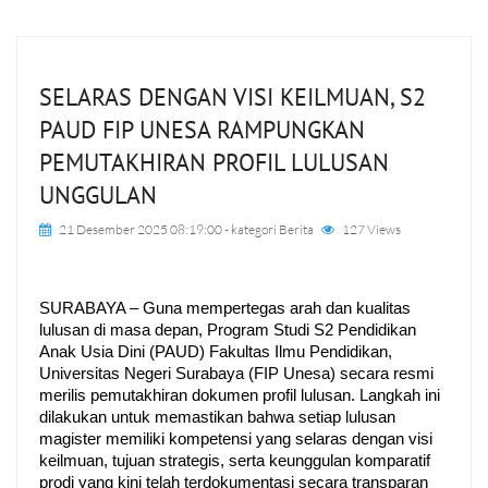
SELARAS DENGAN VISI KEILMUAN, S2
PAUD FIP UNESA RAMPUNGKAN
PEMUTAKHIRAN PROFIL LULUSAN
UNGGULAN
21 Desember 2025 08:19:00
- kategori
Berita
127 Views
SURABAYA – Guna mempertegas arah dan kualitas 
lulusan di masa depan, Program Studi S2 Pendidikan 
Anak Usia Dini (PAUD) Fakultas Ilmu Pendidikan, 
Universitas Negeri Surabaya (FIP Unesa) secara resmi 
merilis pemutakhiran dokumen profil lulusan. Langkah ini 
dilakukan untuk memastikan bahwa setiap lulusan 
magister memiliki kompetensi yang selaras dengan visi 
keilmuan, tujuan strategis, serta keunggulan komparatif 
prodi yang kini telah terdokumentasi secara transparan 